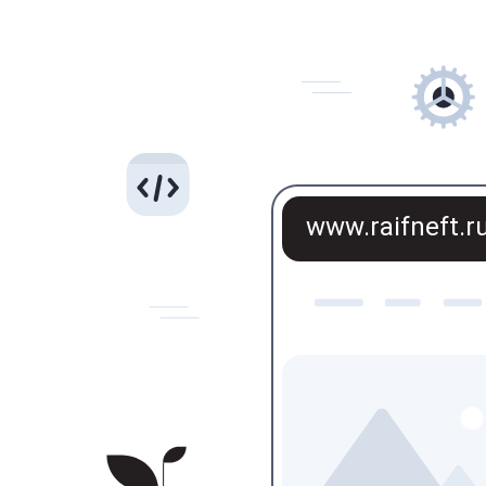
www.raifneft.r